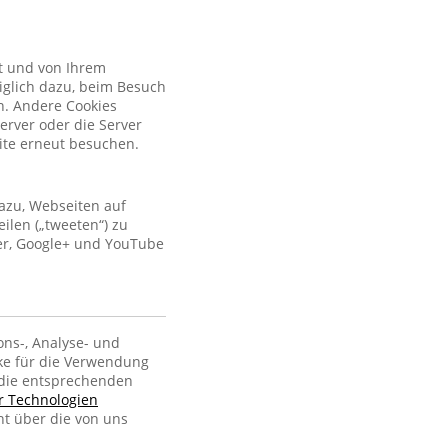
kt und von Ihrem
iglich dazu, beim Besuch
n. Andere Cookies
erver oder die Server
site erneut besuchen.
azu, Webseiten auf
ilen („tweeten“) zu
ter, Google+ und YouTube
ons-, Analyse- und
ke für die Verwendung
, die entsprechenden
er Technologien
ht über die von uns