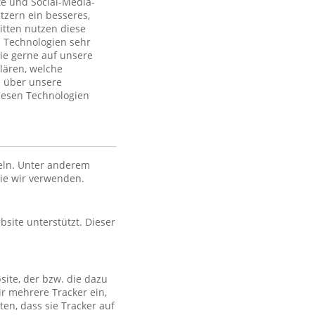
te und Social-Media-
tzern ein besseres,
itten nutzen diese
 Technologien sehr
ie gerne auf unsere
lären, welche
n über unsere
iesen Technologien
eln. Unter anderem
die wir verwenden.
bsite unterstützt. Dieser
site, der bzw. die dazu
ir mehrere Tracker ein,
en, dass sie Tracker auf