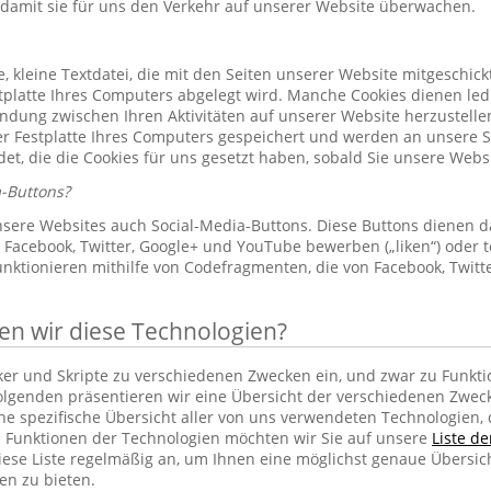
 damit sie für uns den Verkehr auf unserer Website überwachen.
le, kleine Textdatei, die mit den Seiten unserer Website mitgeschic
platte Ihres Computers abgelegt wird. Manche Cookies dienen led
indung zwischen Ihren Aktivitäten auf unserer Website herzustelle
r Festplatte Ihres Computers gespeichert und werden an unsere S
et, die die Cookies für uns gesetzt haben, sobald Sie unsere Web
-Buttons?
sere Websites auch Social-Media-Buttons. Diese Buttons dienen d
Facebook, Twitter, Google+ und YouTube bewerben („liken“) oder te
unktionieren mithilfe von Codefragmenten, die von Facebook, Twit
 wir diese Technologien?
cker und Skripte zu verschiedenen Zwecken ein, und zwar zu Funkti
lgenden präsentieren wir eine Übersicht der verschiedenen Zwec
ine spezifische Übersicht aller von uns verwendeten Technologien
 Funktionen der Technologien möchten wir Sie auf unsere
Liste d
iese Liste regelmäßig an, um Ihnen eine möglichst genaue Übersic
en zu bieten.