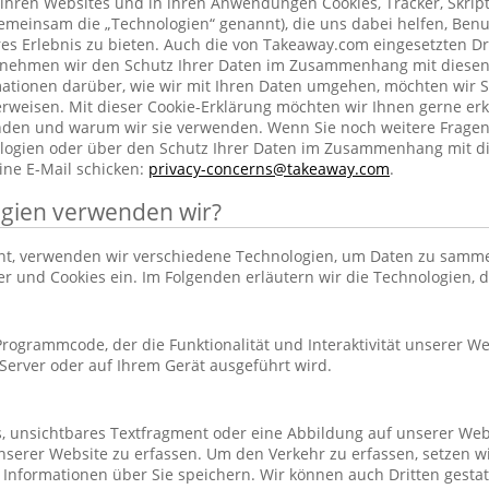
ihren Websites und in ihren Anwendungen Cookies, Tracker, Skrip
emeinsam die „Technologien“ genannt), die uns dabei helfen, Benu
res Erlebnis zu bieten. Auch die von Takeaway.com eingesetzten Dr
h nehmen wir den Schutz Ihrer Daten im Zusammenhang mit diesen
rmationen darüber, wie wir mit Ihren Daten umgehen, möchten wir S
rweisen. Mit dieser Cookie-Erklärung möchten wir Ihnen gerne erk
nden und warum wir sie verwenden. Wenn Sie noch weitere Frage
ogien oder über den Schutz Ihrer Daten im Zusammenhang mit d
ine E-Mail schicken:
privacy-concerns@takeaway.com
.
gien verwenden wir?
hnt, verwenden wir verschiedene Technologien, um Daten zu samm
ker und Cookies ein. Im Folgenden erläutern wir die Technologien, 
r Programmcode, der die Funktionalität und Interaktivität unserer We
erver oder auf Ihrem Gerät ausgeführt wird.
es, unsichtbares Textfragment oder eine Abbildung auf unserer Web
nserer Website zu erfassen. Um den Verkehr zu erfassen, setzen w
 Informationen über Sie speichern. Wir können auch Dritten gestatt